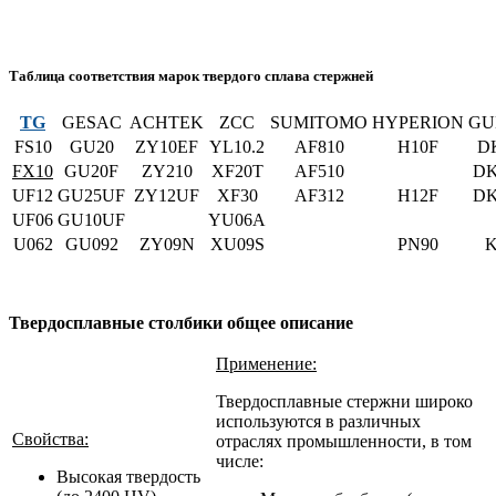
Таблица соответствия марок твердого сплава стержней
TG
GESAC
ACHTEK
ZCC
SUMITOMO
HYPERION
GU
FS10
GU20
ZY10EF
YL10.2
AF810
H10F
D
FX10
GU20F
ZY210
XF20T
AF510
DK
UF12
GU25UF
ZY12UF
XF30
AF312
H12F
DK
UF06
GU10UF
YU06A
U062
GU092
ZY09N
XU09S
PN90
K
Твердосплавные столбики общее описание
Применение:
Твердосплавные стержни широко
используются в различных
Свойства:
отраслях промышленности, в том
числе:
Высокая твердость