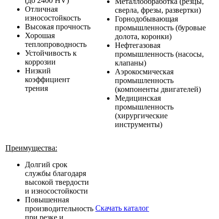
(до 2400 HV)
Металлообработка (резцы,
Отличная
сверла, фрезы, развертки)
износостойкость
Горнодобывающая
Высокая прочность
промышленность (буровые
Хорошая
долота, коронки)
теплопроводность
Нефтегазовая
Устойчивость к
промышленность (насосы,
коррозии
клапаны)
Низкий
Аэрокосмическая
коэффициент
промышленность
трения
(компоненты двигателей)
Медицинская
промышленность
(хирургические
инструменты)
Преимущества:
Долгий срок
службы благодаря
высокой твердости
и износостойкости
Повышенная
Скачать каталог
производительность
при резке и