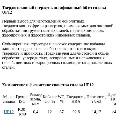
Твердосплавный стержень шлифованный h6 из сплава
UF12
Первый выбор для изготовления монолитных
твердосплавных фрез и разверток, применяемых для чистовой
обработки инструментальных сталей, цветных металлов,
жаропрочных и жаростойких никелевых сплавов.
Субмикронная структура и высокое содержание кобальта
данного твердого сплава обеспечивают его высокую
твердость и прочность. Предназначен для чистовой и общей
обработки углеродистых, легированных и нержавеющих
сталей, цветных и жаропрочных сплавов, титана, закаленных
сталей.
Химические и физические свойства сплава UF12
Размер
Проч
Марка
Группа
Кобальт
WC,
Твердость,
Плотность,
зерна,
TR
сплава
ISO
Co, %
%
HRA
г/см3
мкм
м
K20-
UF12
0,4
12
87
92,6
14,12
≥4
K40