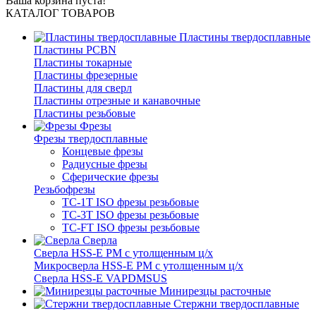
Ваша корзина пуста!
КАТАЛОГ ТОВАРОВ
Пластины твердосплавные
Пластины PCBN
Пластины токарные
Пластины фрезерные
Пластины для сверл
Пластины отрезные и канавочные
Пластины резьбовые
Фрезы
Фрезы твердосплавные
Концевые фрезы
Радиусные фрезы
Сферические фрезы
Резьбофрезы
TC-1T ISO фрезы резьбовые
TC-3T ISO фрезы резьбовые
TC-FT ISO фрезы резьбовые
Сверла
Cверла HSS-E PM c утолщенным ц/х
Микросверла HSS-E PM c утолщенным ц/х
Сверла HSS-E VAPDMSUS
Минирезцы расточные
Cтержни твердосплавные