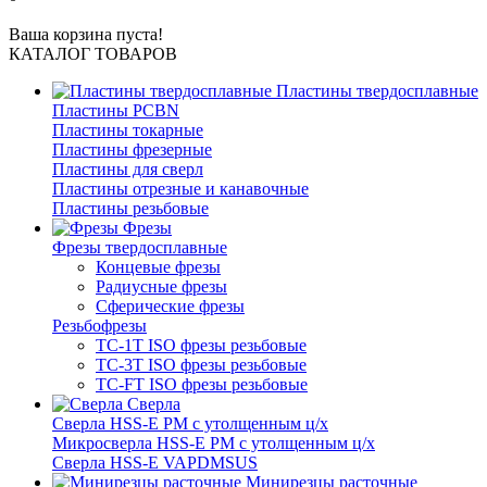
Ваша корзина пуста!
КАТАЛОГ ТОВАРОВ
Пластины твердосплавные
Пластины PCBN
Пластины токарные
Пластины фрезерные
Пластины для сверл
Пластины отрезные и канавочные
Пластины резьбовые
Фрезы
Фрезы твердосплавные
Концевые фрезы
Радиусные фрезы
Сферические фрезы
Резьбофрезы
TC-1T ISO фрезы резьбовые
TC-3T ISO фрезы резьбовые
TC-FT ISO фрезы резьбовые
Сверла
Cверла HSS-E PM c утолщенным ц/х
Микросверла HSS-E PM c утолщенным ц/х
Сверла HSS-E VAPDMSUS
Минирезцы расточные