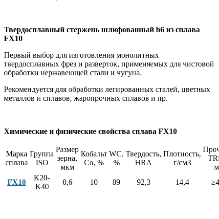
Твердосплавный стержень шлифованный h6 из сплава
FX10
Первый выбор для изготовления монолитных
твердосплавных фрез и разверток, применяемых для чистовой
обработки нержавеющей стали и чугуна.
Рекомендуется для обработки легированных сталей, цветных
металлов и сплавов, жаропрочных сплавов и пр.
Химические и физические свойства сплава FX10
Размер
Проч
Марка
Группа
Кобальт
WC,
Твердость,
Плотность,
зерна,
TR
сплава
ISO
Co, %
%
HRA
г/см3
мкм
м
K20-
FX10
0,6
10
89
92,3
14,4
≥4
K40