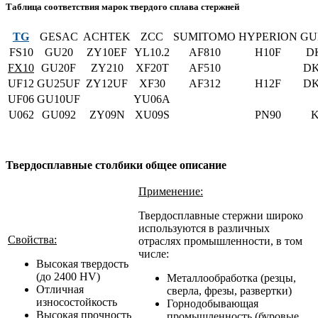
Таблица соответствия марок твердого сплава стержней
TG
GESAC
ACHTEK
ZCC
SUMITOMO
HYPERION
GU
FS10
GU20
ZY10EF
YL10.2
AF810
H10F
D
FX10
GU20F
ZY210
XF20T
AF510
DK
UF12
GU25UF
ZY12UF
XF30
AF312
H12F
DK
UF06
GU10UF
YU06A
U062
GU092
ZY09N
XU09S
PN90
K
Твердосплавные столбики общее описание
Применение:
Твердосплавные стержни широко
используются в различных
Свойства:
отраслях промышленности, в том
числе:
Высокая твердость
(до 2400 HV)
Металлообработка (резцы,
Отличная
сверла, фрезы, развертки)
износостойкость
Горнодобывающая
Высокая прочность
промышленность (буровые