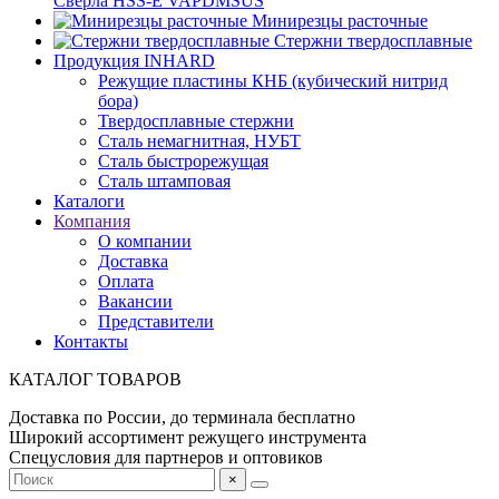
Сверла HSS-E VAPDMSUS
Минирезцы расточные
Cтержни твердосплавные
Продукция INHARD
Режущие пластины КНБ (кубический нитрид
бора)
Твердосплавные стержни
Сталь немагнитная, НУБТ
Сталь быстрорежущая
Сталь штамповая
Каталоги
Компания
О компании
Доставка
Оплата
Вакансии
Представители
Контакты
КАТАЛОГ ТОВАРОВ
Доставка по России, до терминала бесплатно
Широкий ассортимент режущего инструмента
Спецусловия для партнеров и оптовиков
×