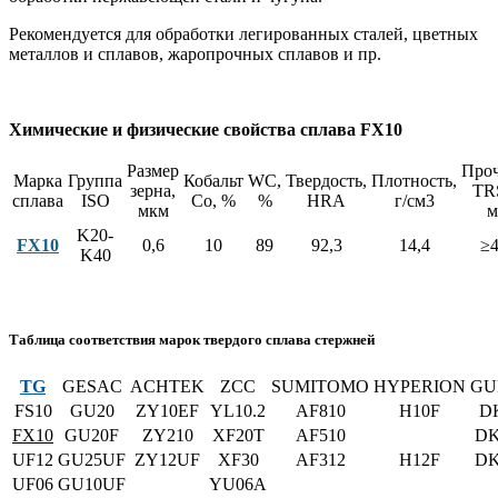
Рекомендуется для обработки легированных сталей, цветных
металлов и сплавов, жаропрочных сплавов и пр.
Химические и физические свойства сплава FX10
Размер
Проч
Марка
Группа
Кобальт
WC,
Твердость,
Плотность,
зерна,
TR
сплава
ISO
Co, %
%
HRA
г/см3
мкм
м
K20-
FX10
0,6
10
89
92,3
14,4
≥4
K40
Таблица соответствия марок твердого сплава стержней
TG
GESAC
ACHTEK
ZCC
SUMITOMO
HYPERION
GU
FS10
GU20
ZY10EF
YL10.2
AF810
H10F
D
FX10
GU20F
ZY210
XF20T
AF510
DK
UF12
GU25UF
ZY12UF
XF30
AF312
H12F
DK
UF06
GU10UF
YU06A