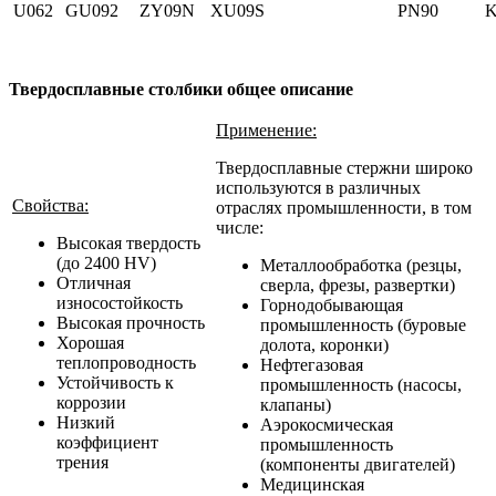
U062
GU092
ZY09N
XU09S
PN90
K
Твердосплавные столбики общее описание
Применение:
Твердосплавные стержни широко
используются в различных
Свойства:
отраслях промышленности, в том
числе:
Высокая твердость
(до 2400 HV)
Металлообработка (резцы,
Отличная
сверла, фрезы, развертки)
износостойкость
Горнодобывающая
Высокая прочность
промышленность (буровые
Хорошая
долота, коронки)
теплопроводность
Нефтегазовая
Устойчивость к
промышленность (насосы,
коррозии
клапаны)
Низкий
Аэрокосмическая
коэффициент
промышленность
трения
(компоненты двигателей)
Медицинская