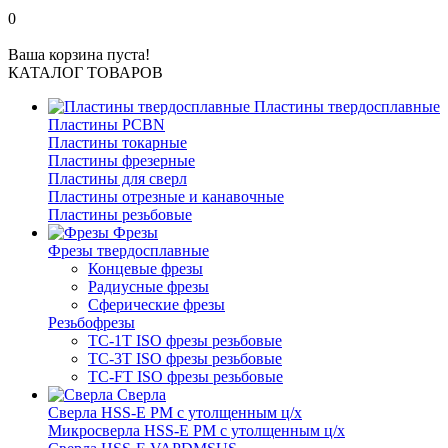
0
Ваша корзина пуста!
КАТАЛОГ ТОВАРОВ
Пластины твердосплавные
Пластины PCBN
Пластины токарные
Пластины фрезерные
Пластины для сверл
Пластины отрезные и канавочные
Пластины резьбовые
Фрезы
Фрезы твердосплавные
Концевые фрезы
Радиусные фрезы
Сферические фрезы
Резьбофрезы
TC-1T ISO фрезы резьбовые
TC-3T ISO фрезы резьбовые
TC-FT ISO фрезы резьбовые
Сверла
Cверла HSS-E PM c утолщенным ц/х
Микросверла HSS-E PM c утолщенным ц/х