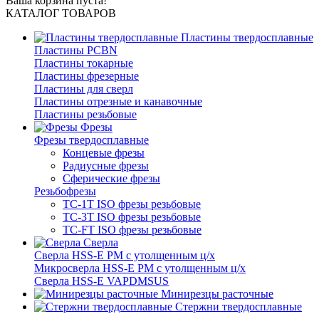
Ваша корзина пуста!
КАТАЛОГ ТОВАРОВ
Пластины твердосплавные
Пластины PCBN
Пластины токарные
Пластины фрезерные
Пластины для сверл
Пластины отрезные и канавочные
Пластины резьбовые
Фрезы
Фрезы твердосплавные
Концевые фрезы
Радиусные фрезы
Сферические фрезы
Резьбофрезы
TC-1T ISO фрезы резьбовые
TC-3T ISO фрезы резьбовые
TC-FT ISO фрезы резьбовые
Сверла
Cверла HSS-E PM c утолщенным ц/х
Микросверла HSS-E PM c утолщенным ц/х
Сверла HSS-E VAPDMSUS
Минирезцы расточные
Cтержни твердосплавные