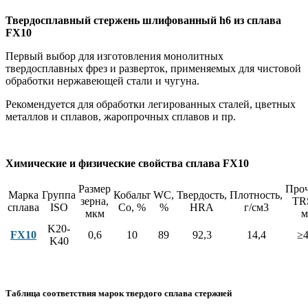
Твердосплавный стержень шлифованный h6 из сплава
FX10
Первый выбор для изготовления монолитных
твердосплавных фрез и разверток, применяемых для чистовой
обработки нержавеющей стали и чугуна.
Рекомендуется для обработки легированных сталей, цветных
металлов и сплавов, жаропрочных сплавов и пр.
Химические и физические свойства сплава FX10
Размер
Проч
Марка
Группа
Кобальт
WC,
Твердость,
Плотность,
зерна,
TR
сплава
ISO
Co, %
%
HRA
г/см3
мкм
м
K20-
FX10
0,6
10
89
92,3
14,4
≥4
K40
Таблица соответствия марок твердого сплава стержней