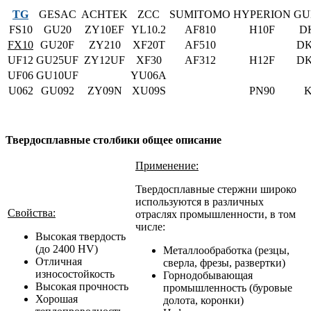
TG
GESAC
ACHTEK
ZCC
SUMITOMO
HYPERION
GU
FS10
GU20
ZY10EF
YL10.2
AF810
H10F
D
FX10
GU20F
ZY210
XF20T
AF510
DK
UF12
GU25UF
ZY12UF
XF30
AF312
H12F
DK
UF06
GU10UF
YU06A
U062
GU092
ZY09N
XU09S
PN90
K
Твердосплавные столбики общее описание
Применение:
Твердосплавные стержни широко
используются в различных
Свойства:
отраслях промышленности, в том
числе:
Высокая твердость
(до 2400 HV)
Металлообработка (резцы,
Отличная
сверла, фрезы, развертки)
износостойкость
Горнодобывающая
Высокая прочность
промышленность (буровые
Хорошая
долота, коронки)